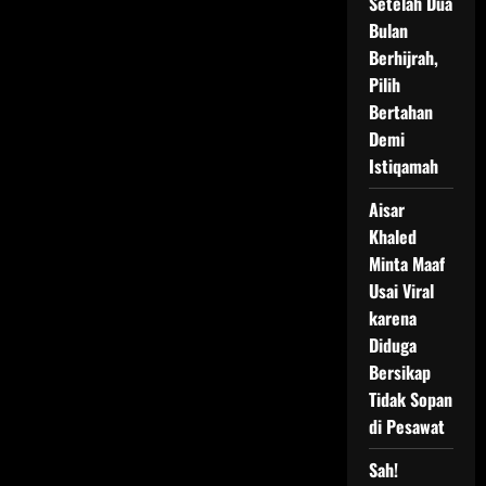
Setelah Dua
Bulan
Berhijrah,
Pilih
Bertahan
Demi
Istiqamah
Aisar
Khaled
Minta Maaf
Usai Viral
karena
Diduga
Bersikap
Tidak Sopan
di Pesawat
Sah!