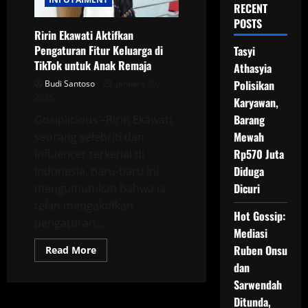
RECENT
POSTS
Ririn Ekawati Aktifkan
Pengaturan Fitur Keluarga di
Tasyi
TikTok untuk Anak Remaja
Athasyia
Polisikan
Budi Santoso
January 20,
2025
Karyawan,
Barang
Gosiplicious –Ririn Ekawati,
Mewah
seorang selebriti dan
Rp570 Juta
influencer terkenal di
Diduga
Indonesia, baru-baru ini
Dicuri
mengumumkan bahwa ia
telah mengaktifkan
Hot Gossip:
pengaturan...
Mediasi
Ruben Onsu
Read
Read More
more
dan
about
Ririn
Sarwendah
Ekawati
Aktifkan
Ditunda,
Pengaturan