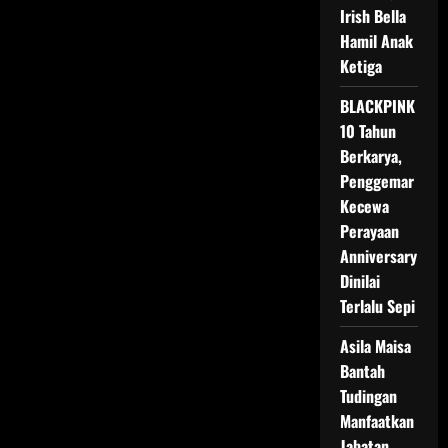
Fitur
Irish Bella
Keluarga
Hamil Anak
di
TikTok
Ketiga
untuk
Anak
Remaja
BLACKPINK
10 Tahun
Berkarya,
Penggemar
Kecewa
Perayaan
Anniversary
Dinilai
Terlalu Sepi
Asila Maisa
Bantah
Tudingan
Manfaatkan
Jabatan