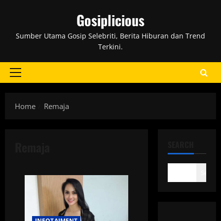
Skip
Gosiplicious
to
content
Sumber Utama Gosip Selebriti, Berita Hiburan dan Trend
Terkini.
Primary
Menu
Home
Remaja
Remaja
SEARCH
Search
INFOTAIMENT