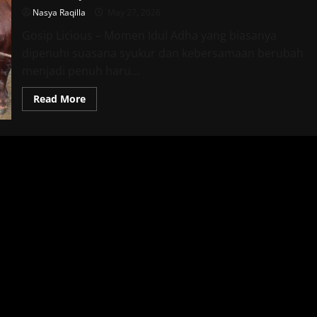
Nasya Raqilla
May 27, 2026
Gosip Licious – Momen Idul Adha yang biasanya
dipenuhi suasana syukur dan kebersamaan berubah
menjadi penuh haru...
Read
Read More
more
about
Tangis
Ria
Ricis
Pecah
Saat
Saksikan
Sapi
Kurban
Disembelih,
Suasana
Masjid
Mendadak
Haru