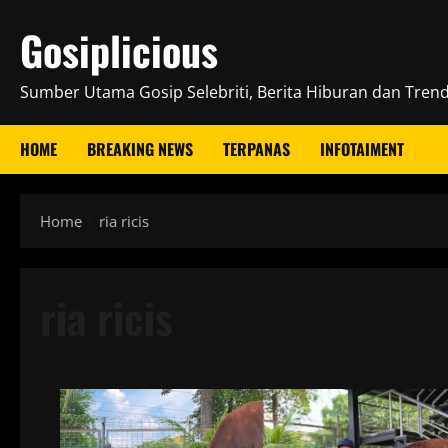
Skip
Gosiplicious
to
content
Sumber Utama Gosip Selebriti, Berita Hiburan dan Trend 
HOME
BREAKING NEWS
TERPANAS
INFOTAIMENT
Home
ria ricis
ria ricis