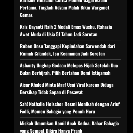
Nathalie Holscher Cerita Momen Gagal Malam
Pertama, Tingkah Adzam Malah Bikin Warganet
Gemas
Kris Dayanti Raih 2 Medali Emas Wushu, Rahasia
Awet Muda di Usia 51 Tahun Jadi Sorotan
Ruben Onsu Tanggapi Kepindahan Sarwendah dari
Rumah Cilandak, Isu Keamanan Jadi Sorotan
Ashanty Ungkap Godaan Melepas Hijab Setelah Dua
Bulan Berhijrah, Pilih Bertahan Demi Istiqamah
Aisar Khaled Minta Maaf Usai Viral karena Diduga
Bersikap Tidak Sopan di Pesawat
Sah! Nathalie Holscher Resmi Menikah dengan Arief
Fadli, Momen Bahagia yang Penuh Haru
Miskah Umumkan Hamil Anak Kedua, Kabar Bahagia
yang Sempat Dikira Hanya Prank