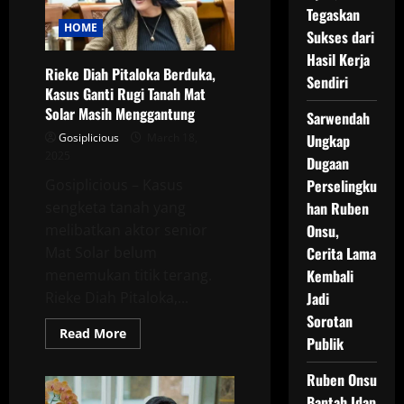
Mau
Tegaskan
Dipotong?
Silakan
HOME
Sukses dari
Saja,
Saya
Hasil Kerja
Tak
Rieke Diah Pitaloka Berduka,
Masalah”
Sendiri
Kasus Ganti Rugi Tanah Mat
Solar Masih Menggantung
Sarwendah
Gosiplicious
March 18,
Ungkap
2025
Dugaan
Gosiplicious – Kasus
Perselingku
sengketa tanah yang
han Ruben
melibatkan aktor senior
Onsu,
Mat Solar belum
Cerita Lama
menemukan titik terang.
Kembali
Rieke Diah Pitaloka,...
Jadi
Sorotan
Read
Read More
Publik
more
about
Rieke
Ruben Onsu
Diah
Pitaloka
Bantah Idap