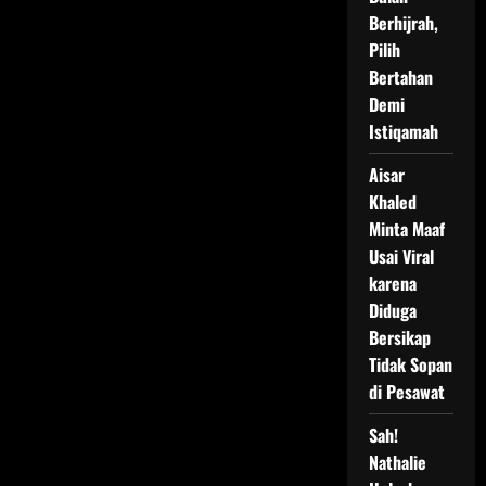
Berhijrah,
Pilih
Bertahan
Demi
Istiqamah
Aisar
Khaled
Minta Maaf
Usai Viral
karena
Diduga
Bersikap
Tidak Sopan
di Pesawat
Sah!
Nathalie