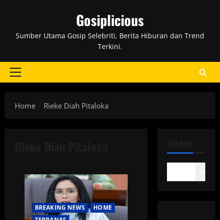
Skip
Gosiplicious
to
content
Sumber Utama Gosip Selebriti, Berita Hiburan dan Trend
Terkini.
Primary
Menu
Home
Rieke Diah Pitaloka
Rieke Diah Pitaloka
SEARCH
Search
BREAKING NEWS
HOME
TERPANAS