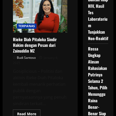
Berduka,
Kasus
HIV, Hasil
Ganti
Tes
Rugi
Tanah
Laboratoriu
Mat
Solar
m
TERPANAS
Masih
Menggantung
Tunjukkan
Non-Reaktif
Rieke Diah Pitaloka Sindir
Hakim dengan Pesan dari
Rossa
Zainuddin MZ
Ungkap
Budi Santoso
January 4,
Alasan
2025
Rahasiakan
Gosiplicious – Politisi dan
Putrinya
aktivis Rieke Diah Pitaloka
Selama 2
kembali menarik perhatian
Tahun, Pilih
publik dengan
Menunggu
pernyataannya yang penuh
Raina
sindiran terkait...
Benar-
Benar Siap
Read
Read More