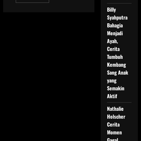
more
about
Billy
Rieke
Diah
Syahputra
Pitaloka
Sindir
Bahagia
Hakim
dengan
Menjadi
Pesan
Ayah,
dari
Zainuddin
Cerita
MZ
Tumbuh
Kembang
Sang Anak
yang
Semakin
Aktif
Nathalie
Holscher
Cerita
Momen
Gagal