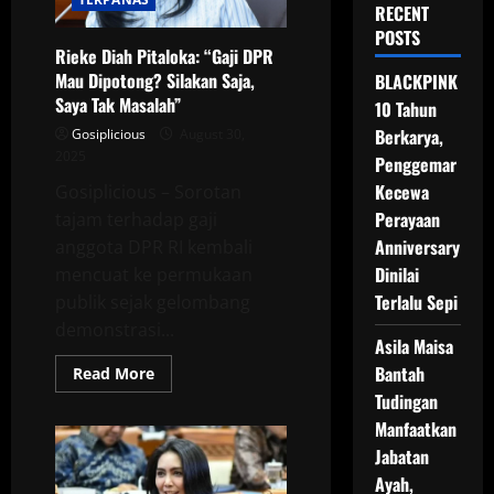
RECENT
POSTS
Rieke Diah Pitaloka: “Gaji DPR
Mau Dipotong? Silakan Saja,
BLACKPINK
Saya Tak Masalah”
10 Tahun
Berkarya,
Gosiplicious
August 30,
2025
Penggemar
Kecewa
Gosiplicious – Sorotan
Perayaan
tajam terhadap gaji
Anniversary
anggota DPR RI kembali
Dinilai
mencuat ke permukaan
Terlalu Sepi
publik sejak gelombang
demonstrasi...
Asila Maisa
Bantah
Read
Read More
more
Tudingan
about
Rieke
Manfaatkan
Diah
Pitaloka:
Jabatan
“Gaji
DPR
Ayah,