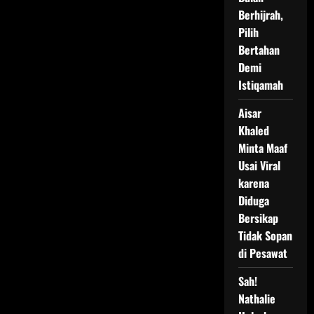
Berhijrah,
Pilih
Bertahan
Demi
Istiqamah
Aisar
Khaled
Minta Maaf
Usai Viral
karena
Diduga
Bersikap
Tidak Sopan
di Pesawat
Sah!
Nathalie