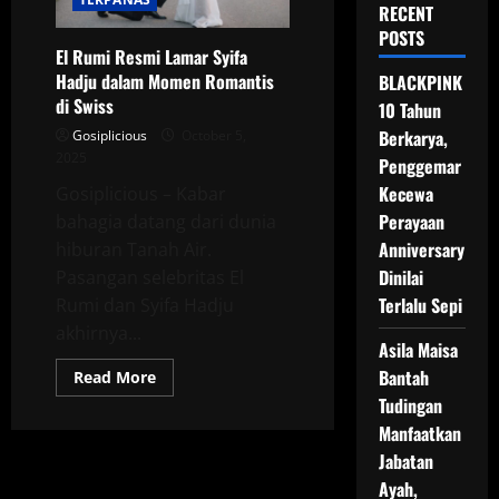
RECENT
POSTS
El Rumi Resmi Lamar Syifa
Hadju dalam Momen Romantis
BLACKPINK
di Swiss
10 Tahun
Berkarya,
Gosiplicious
October 5,
2025
Penggemar
Kecewa
Gosiplicious – Kabar
Perayaan
bahagia datang dari dunia
Anniversary
hiburan Tanah Air.
Dinilai
Pasangan selebritas El
Terlalu Sepi
Rumi dan Syifa Hadju
akhirnya...
Asila Maisa
Bantah
Read
Read More
more
Tudingan
about
El
Manfaatkan
Rumi
Resmi
Jabatan
Lamar
Syifa
Ayah,