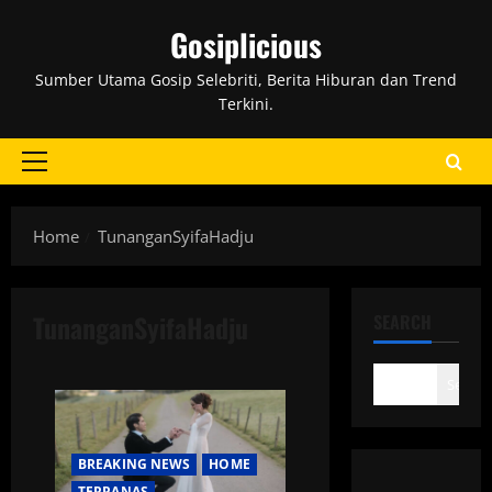
Skip
Gosiplicious
to
content
Sumber Utama Gosip Selebriti, Berita Hiburan dan Trend
Terkini.
Primary
Menu
Home
TunanganSyifaHadju
TunanganSyifaHadju
SEARCH
Search
BREAKING NEWS
HOME
TERPANAS