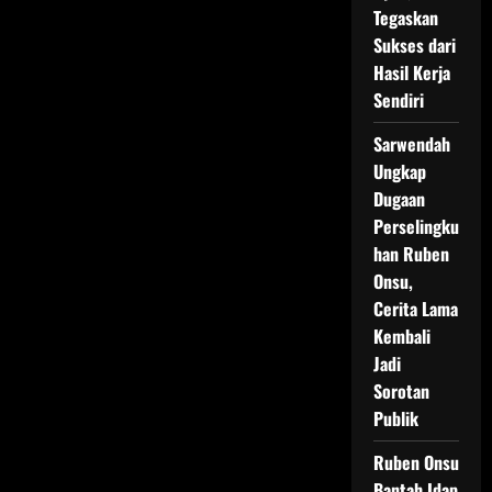
Hadju
Tegaskan
dalam
Momen
Sukses dari
Romantis
di
Hasil Kerja
Swiss
Sendiri
Sarwendah
Ungkap
Dugaan
Perselingku
han Ruben
Onsu,
Cerita Lama
Kembali
Jadi
Sorotan
Publik
Ruben Onsu
Bantah Idap