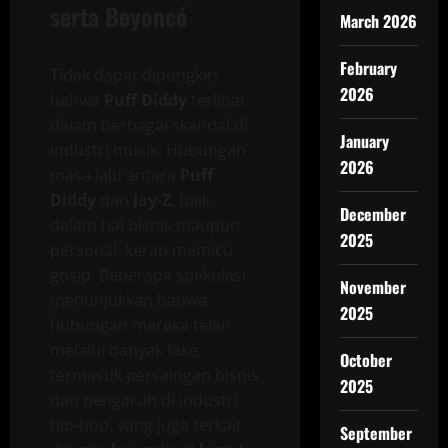
serta Beyoncé
March 2026
February
Tidak dapat dipungkiri
2026
bahwa
Puff Diddy
terlibat
dalam berbagai skandal di
January
industri musik. Hubungan
2026
masa lalu antara
Puff
Diddy
dan
Jay-Z
, baik
December
dalam hal bisnis maupun
2025
personal, kerap memicu
gosip. Beberapa spekulasi
November
menunjukkan bahwa
2025
hubungan mereka telah
melalui banyak fase,
October
termasuk persaingan bisnis
2025
dan pengaruh di industri
hip-hop, yang juga terkait
September