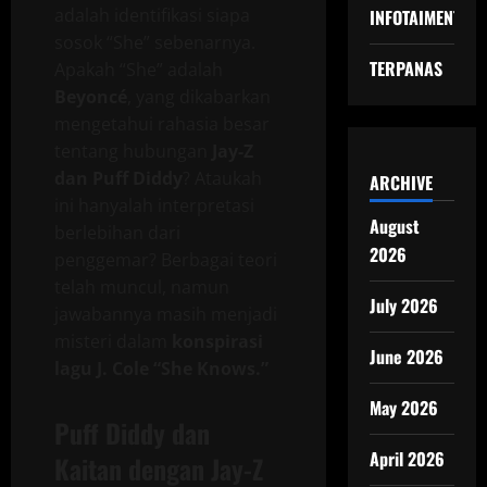
adalah identifikasi siapa
INFOTAIMENT
sosok “She” sebenarnya.
TERPANAS
Apakah “She” adalah
Beyoncé
, yang dikabarkan
mengetahui rahasia besar
tentang hubungan
Jay-Z
dan Puff Diddy
? Ataukah
ARCHIVE
ini hanyalah interpretasi
August
berlebihan dari
2026
penggemar? Berbagai teori
telah muncul, namun
July 2026
jawabannya masih menjadi
misteri dalam
konspirasi
June 2026
lagu J. Cole “She Knows.”
May 2026
Puff Diddy dan
April 2026
Kaitan dengan Jay-Z