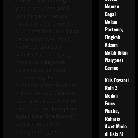
Cole
memiliki hubungan
Momen
yang erat dengan
Jay-Z
,
Gagal
yang berperan sebagai
Malam
mentor di awal kariernya.
Pertama,
Kolaborasi keduanya dalam
Tingkah
beberapa proyek musik
Adzam
membuat spekulasi
Malah Bikin
semakin liar. Teori yang
Warganet
mengaitkan
Beyoncé
Gemas
dalam kasus ini mulai
berkembang dari
Kris Dayanti
hubungan profesional dan
Raih 2
pribadi antara
J. Cole
dan
Medali
pasangan tersebut. Hal ini
Emas
membuat teori
konspirasi
Wushu,
lagu J. Cole “She Knows”
Rahasia
semakin populer di
Awet Muda
kalangan penggemar.
di Usia 51