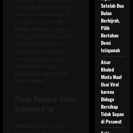
Setelah Dua
benar
Jay-Z
terlibat dalam
Bulan
salah satu skandal besar
Berhijrah,
yang melibatkan
Puff
Pilih
Diddy
? Beberapa spekulasi
Bertahan
menunjukkan bahwa ada
Demi
hubungan yang lebih
Istiqamah
kompleks dari sekadar
kompetisi bisnis, yang
Aisar
terkait erat dengan
Khaled
konspirasi lagu J. Cole
Minta Maaf
“She Knows.”
Usai Viral
karena
Peran Beyoncé dalam
Diduga
Konspirasi Ini
Bersikap
Tidak Sopan
di Pesawat
Beyoncé
, sebagai salah