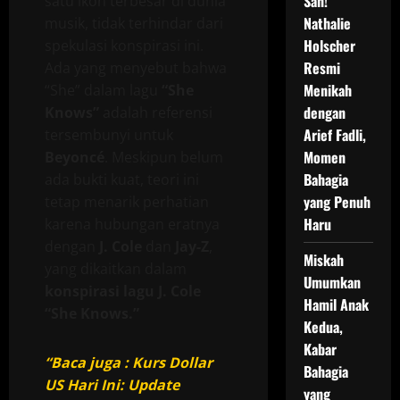
Sah!
satu ikon terbesar di dunia
Nathalie
musik, tidak terhindar dari
Holscher
spekulasi konspirasi ini.
Resmi
Ada yang menyebut bahwa
Menikah
“She” dalam lagu
“She
dengan
Knows”
adalah referensi
Arief Fadli,
tersembunyi untuk
Momen
Beyoncé
. Meskipun belum
Bahagia
ada bukti kuat, teori ini
yang Penuh
tetap menarik perhatian
Haru
karena hubungan eratnya
dengan
J. Cole
dan
Jay-Z
,
Miskah
yang dikaitkan dalam
Umumkan
konspirasi lagu J. Cole
Hamil Anak
“She Knows.”
Kedua,
Kabar
“Baca juga : Kurs Dollar
Bahagia
US Hari Ini: Update
yang