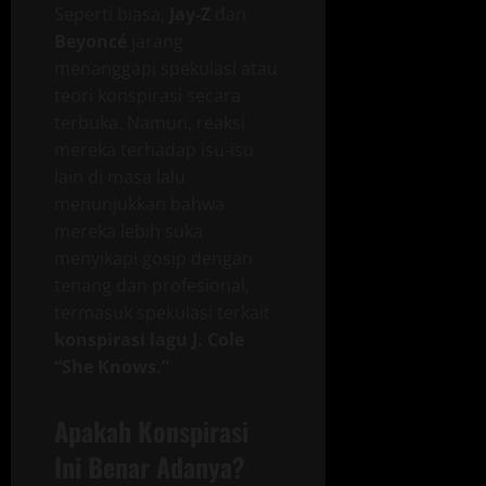
Seperti biasa,
Jay-Z
dan
Beyoncé
jarang
menanggapi spekulasi atau
teori konspirasi secara
terbuka. Namun, reaksi
mereka terhadap isu-isu
lain di masa lalu
menunjukkan bahwa
mereka lebih suka
menyikapi gosip dengan
tenang dan profesional,
termasuk spekulasi terkait
konspirasi lagu J. Cole
“She Knows.”
Apakah Konspirasi
Ini Benar Adanya?