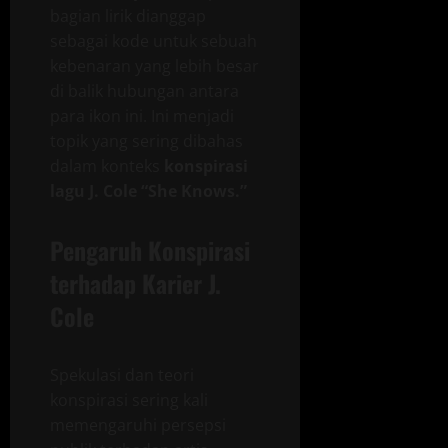
bagian lirik dianggap
sebagai kode untuk sebuah
kebenaran yang lebih besar
di balik hubungan antara
para ikon ini. Ini menjadi
topik yang sering dibahas
dalam konteks
konspirasi
lagu J. Cole “She Knows.”
Pengaruh Konspirasi
terhadap Karier J.
Cole
Spekulasi dan teori
konspirasi sering kali
memengaruhi persepsi