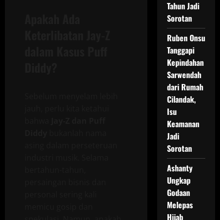
Tahun Jadi
Apakah Ada
Sorotan
Keterlibatan Jay-Z
Ruben Onsu
dalam Kasus Puff
Tanggapi
Kepindahan
Diddy?
Sarwendah
dari Rumah
Sebelum menyelam lebih
Cilandak,
jauh, perlu kita ketahui
Isu
bahwa
Jay-Z dan Puff
Keamanan
Diddy
bukanlah nama
Jadi
asing dalam perseteruan
Sorotan
industri musik. Selama
Ashanty
bertahun-tahun,
Ungkap
persaingan bisnis dan
Godaan
personal sering kali
Melepas
memicu gosip dan
Hijab
spekulasi. Namun, apakah