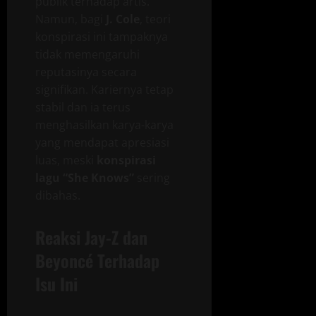
publik terhadap artis.
Namun, bagi
J. Cole
, teori
konspirasi ini tampaknya
tidak memengaruhi
reputasinya secara
signifikan. Kariernya tetap
stabil dan ia terus
menghasilkan karya-karya
yang mendapat apresiasi
luas, meski
konspirasi
lagu “She Knows”
sering
dibahas.
Reaksi Jay-Z dan
Beyoncé Terhadap
Isu Ini