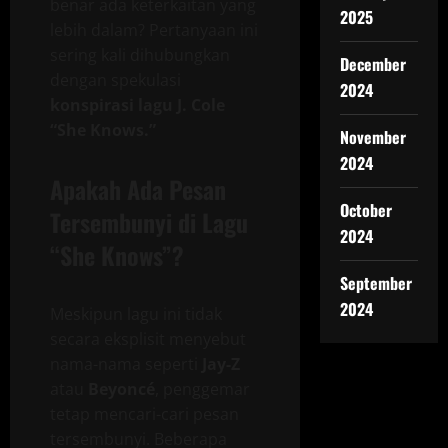
benar ada keterkaitan yang
2025
lebih dalam? Pertanyaan ini
sering kali dihubungkan
December
dengan spekulasi
2024
konspirasi lagu J. Cole
“She Knows.”
November
2024
Apakah Ada Pesan
October
Tersembunyi di Lagu
2024
“She Knows”?
September
2024
Meskipun lagu ini tidak
secara eksplisit menyebut
nama-nama seperti
Jay-Z
atau
Beyoncé
, penggemar
tetap mencari-cari pesan
tersembunyi. Beberapa