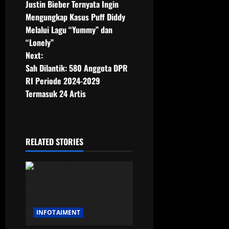
Justin Bieber Ternyata Ingin
o
Mengungkap Kasus Puff Diddy
Melalui Lagu “Yummy” dan
s
“Lonely”
t
Next:
Sah Dilantik: 580 Anggota DPR
n
RI Periode 2024-2029
Termasuk 24 Artis
a
v
i
RELATED STORIES
g
a
t
INFOTAIMENT