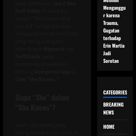
Memilih
yang melibatkan
Jay-Z dan
Menganggu
Puff Diddy
. Frasa-frasa
r karena
seperti “She knows what
Trauma,
you did” sering diartikan
Gugatan
sebagai pesan tersembunyi
terhadap
yang mengarah pada
Erin Wartia
keterlibatan
Beyoncé
dan
Jadi
Puff Diddy
, yang
Sorotan
memperkuat spekulasi
tentang
konspirasi lagu J.
Cole “She Knows.”
CATEGORIES
Siapa “She” dalam
BREAKING
“She Knows”?
NEWS
Salah satu aspek yang
HOME
paling menarik dari teori ini