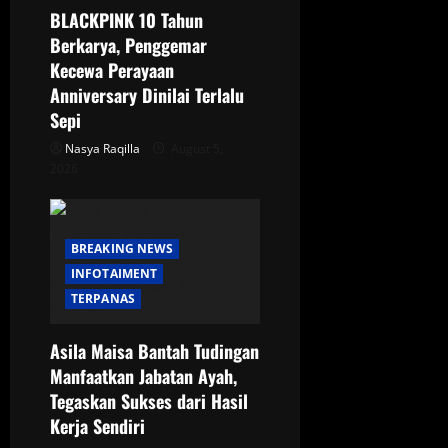
i
BLACKPINK 10 Tahun
o
Berkarya, Penggemar
Kecewa Perayaan
n
Anniversary Dinilai Terlalu
Sepi
Nasya Raqilla
August 5,
2026
BREAKING NEWS
INFOTAIMENT
TERPANAS
Asila Maisa Bantah Tudingan
Manfaatkan Jabatan Ayah,
Tegaskan Sukses dari Hasil
Kerja Sendiri