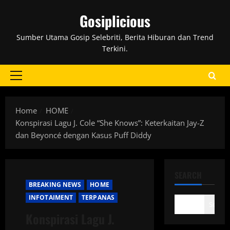
Skip
Gosiplicious
to
content
Sumber Utama Gosip Selebriti, Berita Hiburan dan Trend
Terkini.
Primary
Menu
Home
HOME
Konspirasi Lagu J. Cole “She Knows”: Keterkaitan Jay-Z
dan Beyoncé dengan Kasus Puff Diddy
SEARCH
BREAKING NEWS
HOME
INFOTAIMENT
TERPANAS
Search
Konspirasi Lagu J.