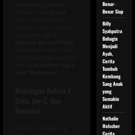
Benar-
tersembunyi. Mereka
Benar Siap
berteori bahwa
J. Cole
secara tidak langsung
Billy
membicarakan hubungan
Syahputra
gelap antara
Jay-Z,
Bahagia
Beyoncé, dan Puff Diddy
Menjadi
melalui lirik-liriknya. Hal ini
Ayah,
memicu berbagai spekulasi
Cerita
tentang
konspirasi lagu J.
Tumbuh
Cole “She Knows.”
Kembang
Sang Anak
Hubungan Antara J.
yang
Cole, Jay-Z, dan
Semakin
Aktif
Beyoncé
Nathalie
Holscher
Tidak bisa dipungkiri,
J.
Cerita