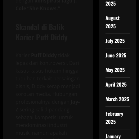
dengan
konspirasi lagu J.
2025
Cole “She Knows.”
August
Skandal di Balik
2025
Karier Puff Diddy
July 2025
June 2025
Karier
Puff Diddy
tidak
lepas dari kontroversi. Dari
May 2025
kasus-kasus hukum hingga
tuduhan terkait persaingan
April 2025
bisnis, Diddy kerap menjadi
sorotan media. Hubungan
March 2025
profesionalnya dengan
Jay-
Z
sering kali dipandang
February
sebagai kompetisi untuk
2025
mendominasi industri
musik, namun apakah
January