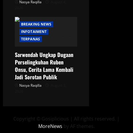
Nasya Raqilla
August 4,
2026
BREAKING NEWS
INFOTAIMENT
TERPANAS
Sarwendah Ungkap Dugaan
Perselingkuhan Ruben
Onsu, Cerita Lama Kembali
Jadi Sorotan Publik
Nasya Raqilla
August 3,
2026
Copyright © Gosiplicious | All rights reserved.
|
MoreNews
by AF themes.