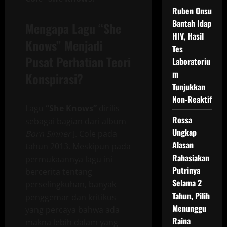
Ruben Onsu
Bantah Idap
Mengapa Lagu “She
HIV, Hasil
Knows” Menjadi
Tes
Pusat Perhatian Teori
Laboratoriu
m
Konspirasi?
Tunjukkan
Non-Reaktif
Lagu
“She Knows”
dirilis
Rossa
sebagai bagian dari album
Ungkap
Born Sinner
J. Cole pada
Alasan
tahun 2013. Meskipun pada
Rahasiakan
permukaannya lagu ini
Putrinya
bercerita tentang
Selama 2
perselingkuhan, banyak
Tahun, Pilih
penggemar dan kritikus
Menunggu
yang percaya bahwa ada
Raina
makna lebih dalam yang