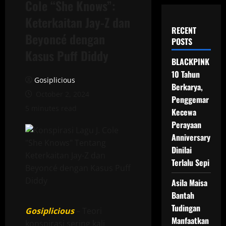
Cole “She Knows”:
Keterkaitan Jay-Z dan
RECENT
Beyoncé dengan
POSTS
Kasus Puff Diddy
BLACKPINK
10 Tahun
Gosiplicious
Berkarya,
October 2, 2024
Penggemar
5 minutes read
Kecewa
Perayaan
Anniversary
Dinilai
Terlalu Sepi
Asila Maisa
Bantah
Tudingan
Gosiplicious
– Teori
Manfaatkan
konspirasi sering kali