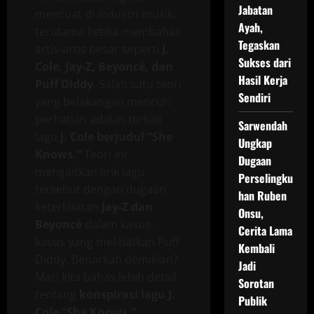
Jabatan
mencuat di industri musik,
Ayah,
terutama ketika membahas
Tegaskan
artis-artis besar seperti
J.
Sukses dari
Cole, Jay-Z, Beyoncé, dan
Hasil Kerja
Puff Diddy
. Salah satu teori
Sendiri
yang belakangan mencuri
perhatian adalah terkait
Sarwendah
lagu
J. Cole berjudul “She
Ungkap
Knows.”
Teori ini
Dugaan
mengaitkan lirik lagu
Perselingku
tersebut dengan dugaan
han Ruben
keterlibatan
Jay-Z dan
Onsu,
Beyoncé
dalam kasus-
Cerita Lama
kasus yang melibatkan Puff
Kembali
Diddy. Benarkah demikian?
Jadi
Mari kita bahas lebih detail
Sorotan
tentang
konspirasi lagu J.
Publik
Cole “She Knows.”