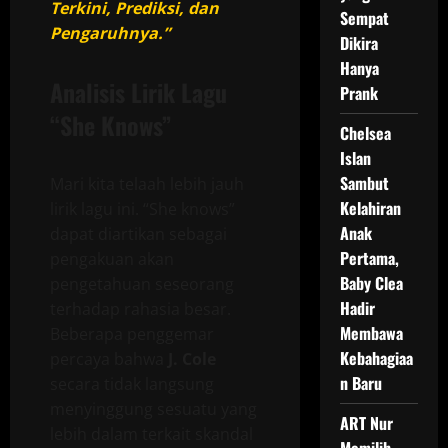
Terkini, Prediksi, dan
Sempat
Pengaruhnya.”
Dikira
Hanya
Analisis Lirik Lagu
Prank
“She Knows”
Chelsea
Islan
Sambut
Mari kita telaah lebih jauh
Kelahiran
lirik lagu ini. “She knows”
Anak
dapat diartikan sebagai
Pertama,
pengakuan akan
Baby Clea
pengetahuan seseorang
Hadir
terhadap rahasia besar.
Membawa
Beberapa penggemar
Kebahagiaa
percaya bahwa
J. Cole
n Baru
secara tidak langsung
menyinggung sesuatu yang
ART Nur
lebih dalam terkait skandal