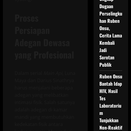
Dugaan
Perselingku
Proses
han Ruben
Persiapan
Onsu,
Cerita Lama
Adegan Dewasa
Kembali
Jadi
yang Profesional
Sorotan
Publik
Dalam serial
Main Api
, Luna
Ruben Onsu
Maya dan Darius Sinathrya
Bantah Idap
harus menjalani beberapa
HIV, Hasil
adegan yang melibatkan
Tes
intimasi fisik. Salah satunya
Laboratoriu
adalah adegan di kamar
m
mandi yang membutuhkan
Tunjukkan
kedekatan fisik antara
Non-Reaktif