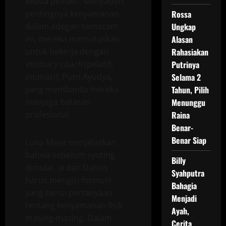
kedua pemain. Menyadari
pentingnya kenyamanan
Rossa
dalam adegan semacam
Ungkap
ini, mereka memutuskan
Alasan
untuk bekerja dengan
Rahasiakan
intimacy coach
(pelatih
Putrinya
intimasi), Putri Ayudya,
Selama 2
yang membantu mereka
Tahun, Pilih
menjaga batasan
Menunggu
profesional.
Raina
Benar-
Benar Siap
Luna Maya menjelaskan
bahwa sebelum syuting
Billy
dimulai, ia dan Darius
Syahputra
harus mengisi formulir
Bahagia
yang berisi pertanyaan
Menjadi
tentang kenyamanan fisik
Ayah,
masing-masing. Dalam
Cerita