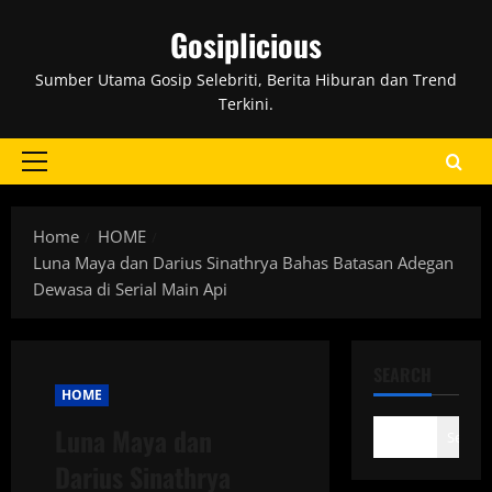
Skip
Gosiplicious
to
content
Sumber Utama Gosip Selebriti, Berita Hiburan dan Trend
Terkini.
Primary
Menu
Home
HOME
Luna Maya dan Darius Sinathrya Bahas Batasan Adegan
Dewasa di Serial Main Api
SEARCH
HOME
Luna Maya dan
Search
Darius Sinathrya