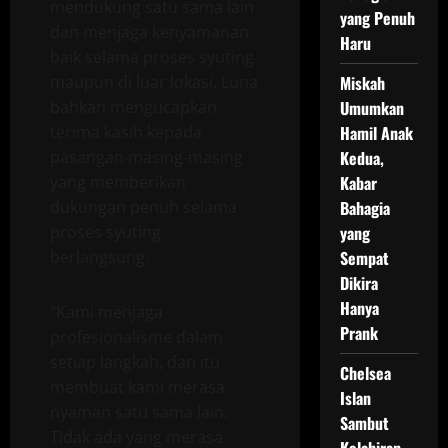
mendukung satu sama lain
yang Penuh
dan menjaga kenyamanan
Haru
baik selama proses syuting
maupun di luar lokasi. Luna
Miskah
bahkan mengucapkan
Umumkan
terima kasih kepada
Hamil Anak
pasangan masing-masing
Kedua,
yang memberikan
Kabar
dukungan penuh selama
Bahagia
proses syuting
yang
berlangsung.
Sempat
Dikira
Hanya
“Kami menjaga
Prank
profesionalisme dalam
setiap langkah, dan itu
Chelsea
membuat kami merasa
Islan
nyaman satu sama lain.
Sambut
Tidak ada yang merasa