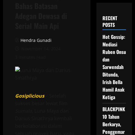
Bahas Batasan
Adegan Dewasa di
RECENT
Serial Main Api
POSTS
Hot Gossip:
Hendra Gunadi
Mediasi
November 14, 2024
Ruben Onsu
3 minutes read
dan
Sarwendah
Ditunda,
Irish Bella
Hamil Anak
Gosiplicious
– Setelah
Ketiga
sukses besar lewat film
BLACKPINK
Sumala
, Luna Maya dan
10 Tahun
Darius Sinathrya kembali
Berkarya,
berkolaborasi dalam
Penggemar
sebuah proyek baru, yaitu