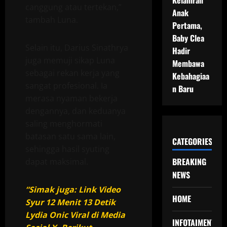
Kelahiran
canggung atau tertekan,”
Anak
tambah Luna.
Pertama,
Baby Clea
Selain itu, Darius Sinathrya
Hadir
juga memuji sikap Luna
Membawa
sebagai rekan kerja yang
Kebahagiaa
sangat profesional. Ia
n Baru
merasa nyaman bekerja
dengannya, dan keduanya
saling menghormati
batasan satu sama lain,
CATEGORIES
sehingga hasil syuting
BREAKING
dapat maksimal.
NEWS
“Simak juga: Link Video
HOME
Syur 12 Menit 13 Detik
Lydia Onic Viral di Media
INFOTAIMENT