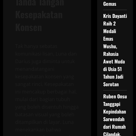
Tanda Tangan
Gemas
Kesepakatan
Kris Dayanti
Raih 2
Konsen
Medali
Emas
Wushu,
Tak hanya sebatas
Rahasia
komunikasi lisan, Luna dan
Awet Muda
Darius juga diminta untuk
di Usia 51
menandatangani
Tahun Jadi
kesepakatan konsen yang
Sorotan
sangat rinci. Kesepakatan
ini mencakup berbagai hal,
Ruben Onsu
mulai dari bagian tubuh
Tanggapi
yang boleh disentuh hingga
Kepindahan
batasan visual yang boleh
Sarwendah
ditampilkan di layar. Luna
dari Rumah
menekankan bahwa
Cilandak,