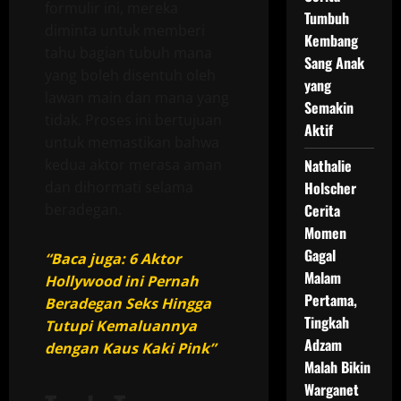
formulir ini, mereka
Tumbuh
diminta untuk memberi
Kembang
tahu bagian tubuh mana
Sang Anak
yang boleh disentuh oleh
yang
lawan main dan mana yang
Semakin
tidak. Proses ini bertujuan
Aktif
untuk memastikan bahwa
kedua aktor merasa aman
Nathalie
dan dihormati selama
Holscher
beradegan.
Cerita
Momen
Gagal
“Baca juga: 6 Aktor
Malam
Hollywood ini Pernah
Pertama,
Beradegan Seks Hingga
Tingkah
Tutupi Kemaluannya
Adzam
dengan Kaus Kaki Pink”
Malah Bikin
Warganet