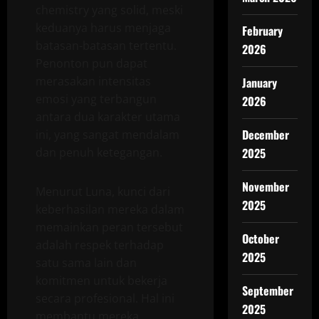
chemistry yang solid, meski
keduanya harus menjaga
February
batasan-batasan tertentu.
2026
Penonton pun dapat
merasakan intensitas
January
emosi yang terbangun
2026
antara dua karakter utama
December
ini, yang sangat mendalam
dan penuh ketegangan.
2025
November
Menurut Luna, kunci dari
2025
keberhasilan mereka dalam
memainkan peran tersebut
October
adalah respek terhadap
2025
satu sama lain dan
komitmen untuk bekerja
September
secara profesional. Hal ini
2025
membantu mereka