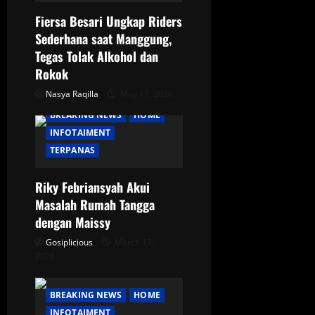
t
Fiersa Besari Ungkap Riders
i
Sederhana saat Manggung,
Tegas Tolak Alkohol dan
o
Rokok
Nasya Raqilla
May 17, 2026
n
BREAKING NEWS
HOME
INFOTAIMENT
TERPANAS
Riky Febriansyah Akui
Masalah Rumah Tangga
dengan Maissy
Gosiplicious
March 17,
2026
BREAKING NEWS
HOME
INFOTAIMENT