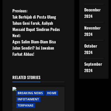
December
P
Previous:
2024
Tak Berhijab di Pesta Ulang
o
Tahun Geni Faruk, Aaliyah
November
Massaid Dapat Sindiran Pedas
s
2024
Next:
t
Agus Salim Diam-Diam Bisa
October
Jalan Sendiri? Ini Jawaban
n
2024
Farhat Abbas!
a
September
2024
v
RELATED STORIES
i
g
BREAKING NEWS
HOME
INFOTAIMENT
a
TERPANAS