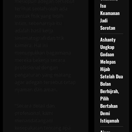
meskipun adegan tersebut
Isu
terlihat seolah-olah ada
Keamanan
kontak fisik yang lebih
Jadi
intim, sebenarnya itu
Sorotan
adalah hasil kerja
sinematografi dan trik
Ashanty
kamera. Hal ini
Ungkap
menunjukkan bagaimana
Godaan
mereka bekerja secara
Melepas
profesional dengan
Hijab
pengaturan yang matang
Setelah Dua
agar adegan tersebut tetap
Bulan
nyaman dan aman.
Berhijrah,
Pilih
Bertahan
“Secara detail dan
Demi
profesional, kami
Istiqamah
menandatangani
kesepakatan tentang apa