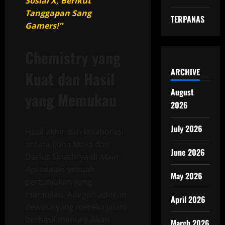
Sosial X, Berikut
Tanggapan Sang
TERPANAS
Gamers!”
Chemistry yang
ARCHIVE
Kuat dan Hasil
August
yang Memukau
2026
July 2026
Hasil akhir dari kolaborasi
antara Luna Maya dan
June 2026
Darius Sinathrya di
Main
Api
adalah sebuah
May 2026
pertunjukan yang
memukau. Adegan-adegan
April 2026
dewasa yang mereka jalani
berhasil menunjukkan
March 2026