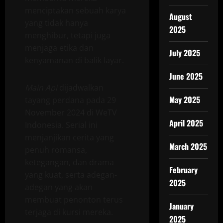
menciptakan sebuah karya
August
yang tidak hanya
2025
menghibur, tetapi juga
menjaga etika dan
July 2025
kenyamanan di balik layar.
June 2025
Main Api
dijadwalkan
May 2025
tayang perdana pada 29
November 2024 di WeTV
April 2025
Indonesia. Serial ini
menjanjikan cerita yang
March 2025
penuh romansa,
ketegangan, dan drama
February
yang kuat, serta adegan-
2025
adegan yang akan
membuat penonton terus
January
terjaga di kursi mereka.
2025