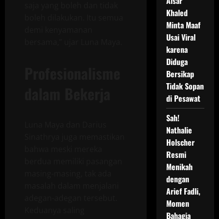
Aisar
saja yang boleh dan tidak
Khaled
boleh dilakukan. Itu semua
Minta Maaf
demi kenyamanan
Usai Viral
bersama,” ujar Luna Maya.
karena
Diduga
Profesionalisme
Bersikap
Tidak Sopan
dalam Bekerja
di Pesawat
Sah!
Luna Maya dan Darius
Nathalie
Sinathrya juga memastikan
Holscher
bahwa meski mereka
Resmi
berdua memiliki pasangan
Menikah
masing-masing, tak ada
dengan
masalah dalam menjalani
Arief Fadli,
adegan-adegan tersebut.
Momen
Keduanya saling
Bahagia