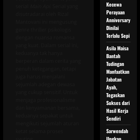
Kecewa
serial
Main Api
. Serial yang
Perayaan
disutradarai oleh Rizal
Anniversary
Mantovani ini mengusung
Dinilai
genre thriller psikologis
Terlalu Sepi
dengan nuansa romansa
yang kuat. Dalam serial ini,
Asila Maisa
keduanya tak hanya
Bantah
berperan dalam cerita yang
Tudingan
penuh ketegangan, tetapi
Manfaatkan
juga harus menjalani
Jabatan
sejumlah adegan dewasa
Ayah,
yang cukup sensitif. Untuk
Tegaskan
menjaga profesionalisme
Sukses dari
dan kenyamanan bersama,
Hasil Kerja
keduanya sepakat untuk
Sendiri
mengikuti sejumlah aturan
Sarwendah
ketat selama proses
Ungkap
syuting.