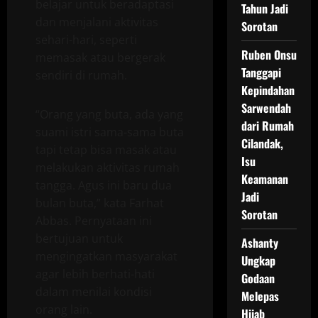
belajar untuk beradaptasi
Tahun Jadi
dan menjalani aktivitas
Sorotan
sehari-hari, seperti
Ruben Onsu
memasak atau bergerak
Tanggapi
sendiri di rumah.
Kepindahan
Sarwendah
“Orang yang buta, ada yang
dari Rumah
suami istri sama-sama buta
Cilandak,
tapi tetap bisa masak atau
Isu
melakukan aktivitas rumah
Keamanan
tangga. Agus ini baru dua
Jadi
bulan buta,” kata Farhat
Sorotan
Abbas. Pernyataan ini
bertujuan untuk
Ashanty
mengingatkan masyarakat
Ungkap
agar lebih berhati-hati
Godaan
dalam menilai kondisi
Melepas
orang lain.
Hijab