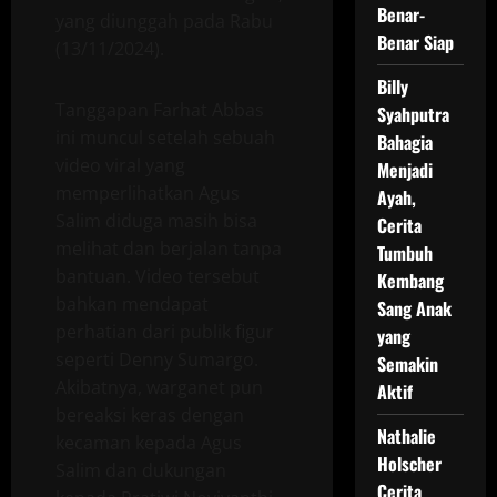
Benar-
yang diunggah pada Rabu
Benar Siap
(13/11/2024).
Billy
Tanggapan Farhat Abbas
Syahputra
ini muncul setelah sebuah
Bahagia
video viral yang
Menjadi
memperlihatkan Agus
Ayah,
Salim diduga masih bisa
Cerita
melihat dan berjalan tanpa
Tumbuh
bantuan. Video tersebut
Kembang
bahkan mendapat
Sang Anak
perhatian dari publik figur
yang
seperti Denny Sumargo.
Semakin
Akibatnya, warganet pun
Aktif
bereaksi keras dengan
Nathalie
kecaman kepada Agus
Holscher
Salim dan dukungan
Cerita