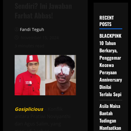
Sendiri? Ini Jawaban
Farhat Abbas!
RECENT
POSTS
Fandi Teguh
BLACKPINK
November 15, 2024
10 Tahun
3 minutes read
Berkarya,
Penggemar
Kecewa
Perayaan
Anniversary
Dinilai
Terlalu Sepi
Asila Maisa
Gosiplicious
– Konflik
Bantah
antara Pratiwi Noviyanthi
Tudingan
dan Agus Salim, yang
Manfaatkan
menjadi korban