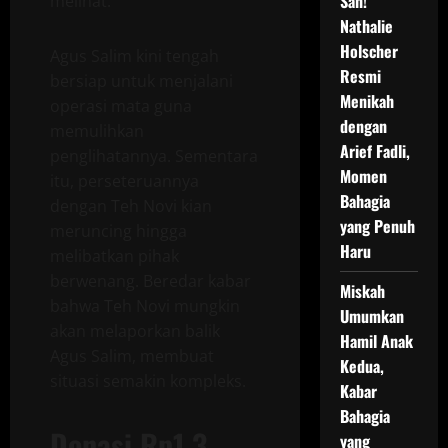
Sah!
melihat.
Nathalie
Holscher
Agus Salim kini tengah
Resmi
bersiap untuk menjalani
Menikah
operasi mata guna
dengan
memulihkan
Arief Fadli,
penglihatannya. Sementara
Momen
itu, perseteruannya
Bahagia
dengan Teh Novi kian
yang Penuh
meruncing hingga
Haru
melibatkan pihak
berwenang. Beredar kabar
Miskah
bahwa Teh Novi mungkin
Umumkan
akan melaporkan balik
Hamil Anak
Agus Salim, membuat
Kedua,
situasi semakin kompleks.
Kabar
Bahagia
Donasi Rp1,3
yang