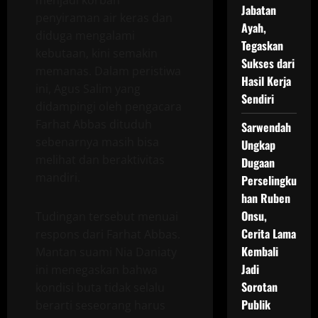
Jabatan
penyiraman air keras dan
Ayah,
diduga mengalami
Tegaskan
kebutaan, kini semakin
Sukses dari
memanas. Dalam peristiwa
Hasil Kerja
ini, Agus Salim yang
Sendiri
didampingi oleh pengacara
Farhat Abbas dituduh
Sarwendah
sebenarnya masih bisa
Ungkap
melihat dan beraktivitas
Dugaan
mandiri.
Perselingku
han Ruben
Onsu,
Tudingan tersebut menuai
Cerita Lama
respons dari Farhat Abbas.
Kembali
Mantan suami Nia Daniaty
Jadi
ini menegaskan bahwa
Sorotan
kondisi buta tidak selalu
Publik
berarti seseorang harus