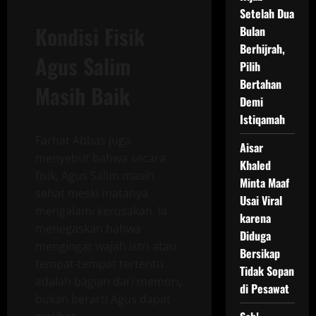
Setelah Dua
Kondisi Fisik
Bulan
Berhijrah,
Agus Salim
Pilih
Bertahan
Masih Baik
Demi
Istiqamah
Farhat Abbas juga
Aisar
menyebut bahwa secara
Khaled
fisik, Agus Salim masih
Minta Maaf
sehat meski matanya
Usai Viral
mengalami kerusakan. Ia
karena
menegaskan bahwa
Diduga
mengingat wajah istri atau
Bersikap
tempat-tempat tertentu
Tidak Sopan
adalah bagian dari memori,
di Pesawat
bukan berarti Agus dapat