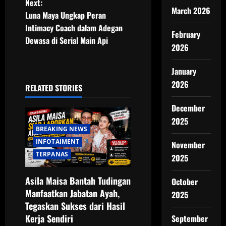
Next:
March 2026
t
Luna Maya Ungkap Peran
Intimacy Coach dalam Adegan
February
n
Dewasa di Serial Main Api
2026
a
January
v
2026
RELATED STORIES
i
December
g
2025
BREAKING NEWS
a
INFOTAIMENT
November
TERPANAS
2025
t
Asila Maisa Bantah Tudingan
October
i
Manfaatkan Jabatan Ayah,
2025
o
Tegaskan Sukses dari Hasil
Kerja Sendiri
September