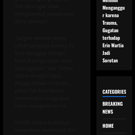
Memilih
Teh Novi agar tidak
Menganggu
menghambat penyerahan
r karena
dana tersebut.
Trauma,
Gugatan
terhadap
“Jangan semakin kamu
Erin Wartia
tahan uangnya, karena itu
Jadi
bisa dianggap sebagai
Sorotan
bentuk penguasaan atau
pelanggaran,” ujar Farhat
Abbas dengan tegas.
Hingga artikel ini ditulis,
pihak Teh Novi belum
CATEGORIES
memberikan tanggapan
BREAKING
resmi mengenai isu ini.
NEWS
Konflik antara keduanya
HOME
tampaknya masih jauh dari