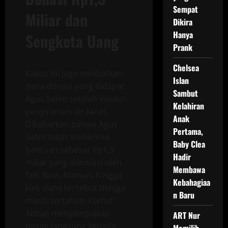
Sempat
Miliar dan
Dikira
Hanya
Sengketa Uang
Prank
Chelsea
Kasus ini juga melibatkan
Islan
dana donasi yang didapat
Sambut
Agus Salim setelah insiden
Kelahiran
penyiraman air keras.
Anak
Dikabarkan bahwa Agus
Pertama,
Salim telah menerima
Baby Clea
bantuan sebesar Rp1,3
Hadir
miliar yang diinisiasi oleh
Membawa
Teh Novi. Namun, hingga
Kebahagiaa
kini, dana tersebut diduga
n Baru
masih tertahan. Farhat
Abbas menyampaikan
ART Nur
pesan langsung kepada