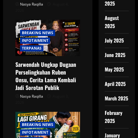
n
2025
Nasya Raqilla
August 4,
2026
August
2025
BREAKING NEWS
July 2025
INFOTAIMENT
TERPANAS
June 2025
Sarwendah Ungkap Dugaan
May 2025
Perselingkuhan Ruben
Onsu, Cerita Lama Kembali
April 2025
Jadi Sorotan Publik
Nasya Raqilla
August 3,
March 2025
2026
February
2025
BREAKING NEWS
INFOTAIMENT
January