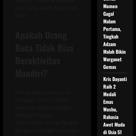
kepada Pratiwi Noviyanthi,
Momen
atau yang akrab disapa Teh
Gagal
Novi.
Malam
Pertama,
Apakah Orang
Tingkah
Adzam
Buta Tidak Bisa
Malah Bikin
Beraktivitas
Warganet
Gemas
Mandiri?
Kris Dayanti
Raih 2
Farhat Abbas menyoroti
Medali
persepsi umum bahwa
Emas
kebutaan identik dengan
Wushu,
ketergantungan.
Rahasia
Menurutnya, orang dengan
Awet Muda
gangguan penglihatan bisa
di Usia 51