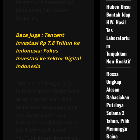
bergantung sepenuhnya
Ruben Onsu
pada orang lain dalam
Bantah Idap
bergerak.
HIV, Hasil
Tes
Baca Juga : Tencent
Laboratoriu
Investasi Rp 7,8 Triliun ke
m
Indonesia: Fokus
Tunjukkan
Investasi ke Sektor Digital
Non-Reaktif
Indonesia
Rossa
Ungkap
“Hei, siapa bilang orang
Alasan
buta merayap? Orang buta
Rahasiakan
tetap bisa berjalan. Ada
Putrinya
teknik dan kebiasaan yang
Selama 2
mereka pelajari,” ujar
Tahun, Pilih
Farhat Abbas dalam video
Menunggu
klarifikasinya di kanal
Raina
YouTube Intens Investigasi,