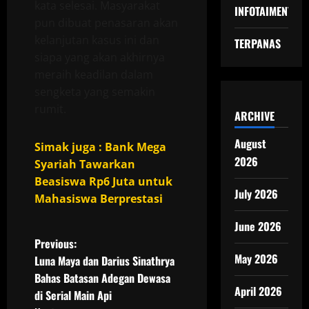
kata selesai. Masyarakat
INFOTAIMENT
pun dibuat penasaran akan
kelanjutan kasus ini dan
TERPANAS
siapa yang akan akhirnya
meraih keadilan dalam
sengketa yang semakin
rumit.
ARCHIVE
August
Simak juga : Bank Mega
2026
Syariah Tawarkan
Beasiswa Rp6 Juta untuk
July 2026
Mahasiswa Berprestasi
June 2026
P
Previous:
May 2026
Luna Maya dan Darius Sinathrya
o
Bahas Batasan Adegan Dewasa
April 2026
di Serial Main Api
s