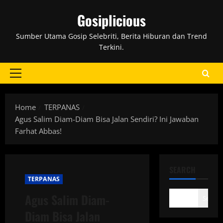
Skip
Gosiplicious
to
content
Sumber Utama Gosip Selebriti, Berita Hiburan dan Trend
Terkini.
Primary
Menu
Home
TERPANAS
Agus Salim Diam-Diam Bisa Jalan Sendiri? Ini Jawaban
Farhat Abbas!
SEARCH
TERPANAS
Agus Salim Diam-
Search
Diam Bisa Jalan