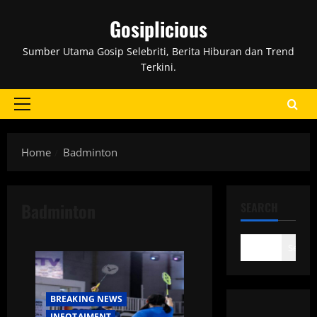
Skip
Gosiplicious
to
content
Sumber Utama Gosip Selebriti, Berita Hiburan dan Trend
Terkini.
Primary
Menu
Home
Badminton
Badminton
SEARCH
Search
BREAKING NEWS
INFOTAIMENT