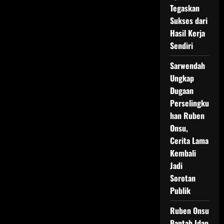
sebagai
Tegaskan
juara
Badminton
Sukses dari
TOSI
Season
Hasil Kerja
4
Sendiri
Sarwendah
Ungkap
Dugaan
Perselingku
han Ruben
Onsu,
Cerita Lama
Kembali
Jadi
Sorotan
Publik
Ruben Onsu
Bantah Idap