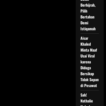
Berhijrah,
Pilih
Bertahan
Demi
Istiqamah
Aisar
Khaled
Minta Maaf
Usai Viral
karena
Diduga
Bersikap
Tidak Sopan
di Pesawat
Sah!
Nathalie