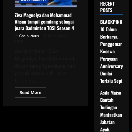
RECENT
POSTS
Ziva Magnolya dan Mohammad
Ahsan tampil gemilang sebagai
BLACKPINK
juara Badminton TOSI Season 4
10 Tahun
Berkarya,
Gosiplicious
November 9,
2025
Penggemar
Kecewa
Gosip Licious – Ziva
Perayaan
Magnolya dan Mohammad
Anniversary
Ahsan tampil gemilang dan
Dinilai
penuh percaya diri saat
Terlalu Sepi
turun di...
Asila Maisa
Read
Read More
more
Bantah
about
Ziva
Tudingan
Magnolya
dan
Manfaatkan
Mohammad
Ahsan
Jabatan
tampil
Ayah,
gemilang