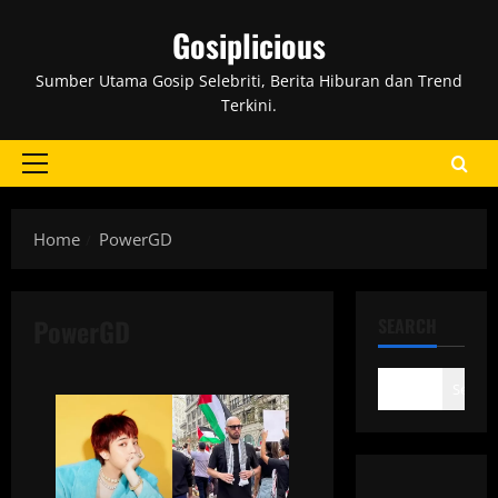
Skip
Gosiplicious
to
content
Sumber Utama Gosip Selebriti, Berita Hiburan dan Trend
Terkini.
Primary
Menu
Home
PowerGD
PowerGD
SEARCH
Search