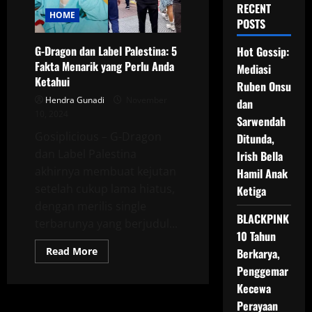
RECENT
HOME
POSTS
G-Dragon dan Label Palestina: 5
Hot Gossip:
Fakta Menarik yang Perlu Anda
Mediasi
Ketahui
Ruben Onsu
Hendra Gunadi
November
dan
10, 2024
Sarwendah
Gosiplicious – G-Dragon
Ditunda,
dan Label Palestina
Irish Bella
akhirnya membuat kejutan
Hamil Anak
setelah cukup lama hiatus,
Ketiga
dengan merilis single
BLACKPINK
terbarunya yang berjudul...
10 Tahun
Read
Read More
Berkarya,
more
Penggemar
about
G-
Kecewa
Dragon
dan
Perayaan
Label