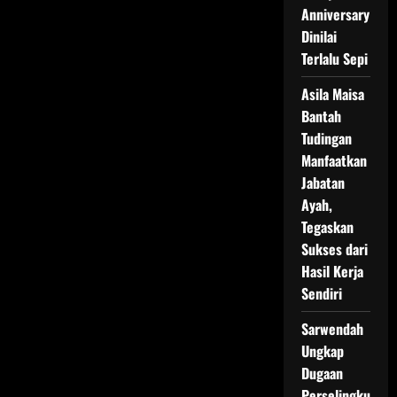
Palestina:
Anniversary
5
Fakta
Dinilai
Menarik
Terlalu Sepi
yang
Perlu
Anda
Asila Maisa
Ketahui
Bantah
Tudingan
Manfaatkan
Jabatan
Ayah,
Tegaskan
Sukses dari
Hasil Kerja
Sendiri
Sarwendah
Ungkap
Dugaan
Perselingku