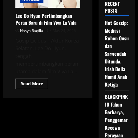
RECENT
POSTS
Lee Do Hyun Pertimbangkan
Peran Baru di Film Viva La Vida
Hot Gossip:
Mediasi
Nasya Raqilla
May 24, 2026
Ruben Onsu
Gosip Licious – Aktor Korea
dan
Selatan, Lee Do Hyun,
Sarwendah
tengah
Ditunda,
mempertimbangkan peran
Irish Bella
utama dalam film Viva La...
Hamil Anak
Read
Read More
Ketiga
more
about
BLACKPINK
Lee
Do
10 Tahun
Hyun
Pertimbangkan
Berkarya,
Peran
Baru
Penggemar
di
Film
Kecewa
Viva
Perayaan
La