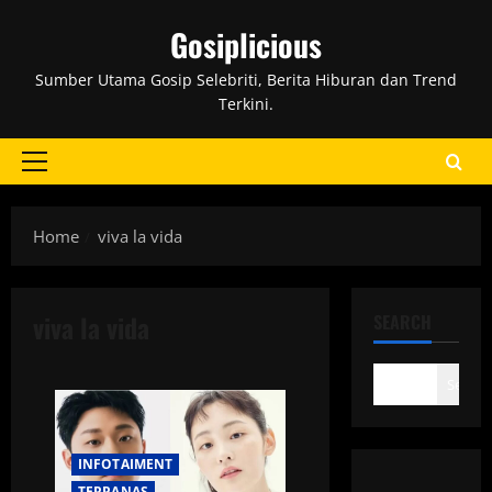
Skip
Gosiplicious
to
content
Sumber Utama Gosip Selebriti, Berita Hiburan dan Trend
Terkini.
Primary
Menu
Home
viva la vida
viva la vida
SEARCH
Search
INFOTAIMENT
TERPANAS