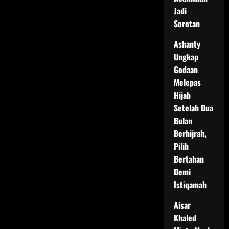
Jadi
Sorotan
Ashanty
Ungkap
Godaan
Melepas
Hijab
Setelah Dua
Bulan
Berhijrah,
Pilih
Bertahan
Demi
Istiqamah
Aisar
Khaled