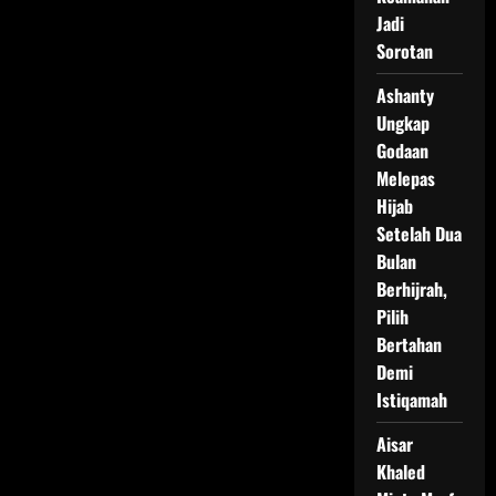
Jadi
Sorotan
Ashanty
Ungkap
Godaan
Melepas
Hijab
Setelah Dua
Bulan
Berhijrah,
Pilih
Bertahan
Demi
Istiqamah
Aisar
Khaled