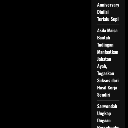
Bahas
Anniversary
Batasan
Adegan
Dinilai
Dewasa
di
Terlalu Sepi
Serial
Main
Api
Asila Maisa
Bantah
Tudingan
Manfaatkan
Jabatan
Ayah,
Tegaskan
Sukses dari
Hasil Kerja
Sendiri
Sarwendah
Ungkap
Dugaan
Perselingku