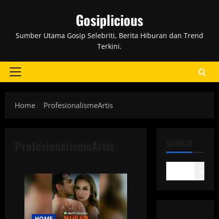
Skip
Gosiplicious
to
content
Sumber Utama Gosip Selebriti, Berita Hiburan dan Trend
Terkini.
Primary
Menu
Home
ProfesionalismeArtis
ProfesionalismeArtis
SEARCH
Search
HOME