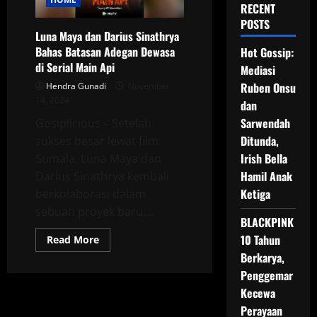
RECENT
POSTS
Luna Maya dan Darius Sinathrya
Bahas Batasan Adegan Dewasa
Hot Gossip:
di Serial Main Api
Mediasi
Ruben Onsu
Hendra Gunadi
November
14, 2024
dan
Sarwendah
Gosiplicious – Setelah
Ditunda,
sukses besar lewat film
Irish Bella
Sumala, Luna Maya dan
Hamil Anak
Darius Sinathrya kembali
Ketiga
berkolaborasi dalam
sebuah proyek baru,...
BLACKPINK
10 Tahun
Read
Read More
more
Berkarya,
about
Luna
Penggemar
Maya
dan
Kecewa
Darius
Sinathrya
Perayaan